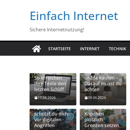
Zum
Einfach Internet
Inhalt
springen
Sichere Internetnutzung!
STARTSEITE
INTERNET
TECHNIK
Jede Zeile zählt:
Vaping-Produkte
So erreichen
online kaufen –
Ihre Texte den
Darauf musst du
letzten Schliff
achten
Vernetzte
Mobilität
17.06.2026
09.06.2026
Gadgets im
erhalten: Wenn
Fokus: So
Gelenke und
schützt du dich
Knochen
vor digitalen
plötzlich
Angriffen
Grenzen setzen