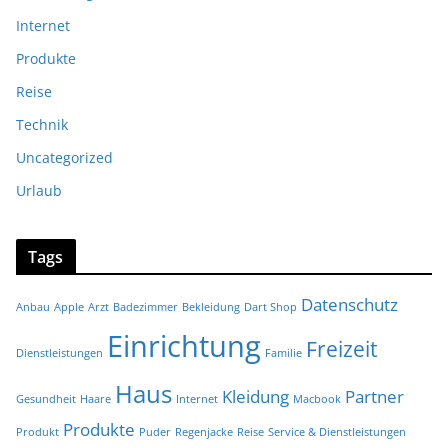
Internet
Produkte
Reise
Technik
Uncategorized
Urlaub
Tags
Datenschutz
Anbau
Apple
Arzt
Badezimmer
Bekleidung
Dart Shop
Einrichtung
Freizeit
Dienstleistungen
Familie
Haus
Kleidung
Partner
Gesundheit
Haare
Internet
Macbook
Produkte
Produkt
Puder
Regenjacke
Reise
Service & Dienstleistungen