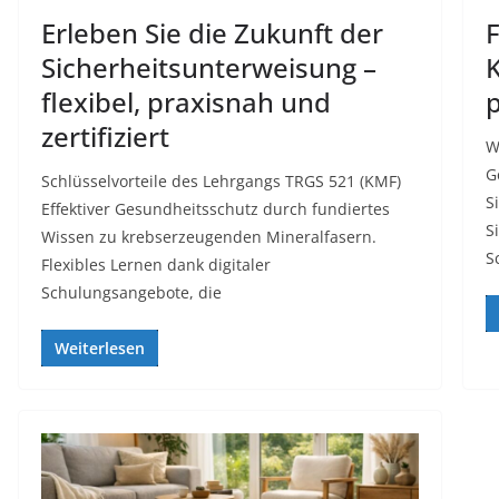
Erleben Sie die Zukunft der
F
Sicherheitsunterweisung –
K
flexibel, praxisnah und
zertifiziert
W
G
Schlüsselvorteile des Lehrgangs TRGS 521 (KMF)
S
Effektiver Gesundheitsschutz durch fundiertes
S
Wissen zu krebserzeugenden Mineralfasern.
S
Flexibles Lernen dank digitaler
Schulungsangebote, die
Weiterlesen