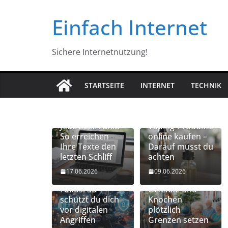
Zum
Einfach Internet
Inhalt
springen
Sichere Internetnutzung!
STARTSEITE
INTERNET
TECHNIK
Jede Zeile zählt:
Vaping-Produkte
So erreichen
online kaufen –
Ihre Texte den
Darauf musst du
letzten Schliff
achten
Vernetzte
Mobilität
17.06.2026
09.06.2026
Gadgets im
erhalten: Wenn
Fokus: So
Gelenke und
schützt du dich
Knochen
vor digitalen
plötzlich
Angriffen
Grenzen setzen