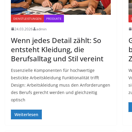
DIENSTLEISTUNGEN
PRODUKTE
24.03.2026
admin
Wenn jedes Detail zählt: So
G
entsteht Kleidung, die
b
Berufsalltag und Stil vereint
Z
Essenzielle Komponenten für hochwertige
W
bestickte Arbeitskleidung Funktionalität trifft
V
Design: Arbeitskleidung muss den Anforderungen
s
des Berufs gerecht werden und gleichzeitig
z
optisch
Weiterlesen