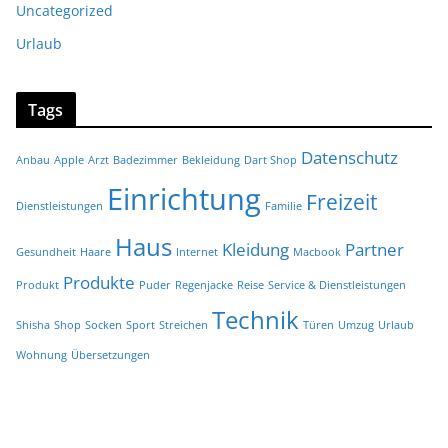
Uncategorized
Urlaub
Tags
Datenschutz
Anbau
Apple
Arzt
Badezimmer
Bekleidung
Dart Shop
Einrichtung
Freizeit
Dienstleistungen
Familie
Haus
Kleidung
Partner
Gesundheit
Haare
Internet
Macbook
Produkte
Produkt
Puder
Regenjacke
Reise
Service & Dienstleistungen
Technik
Shisha
Shop
Socken
Sport
Streichen
Türen
Umzug
Urlaub
Wohnung
Übersetzungen