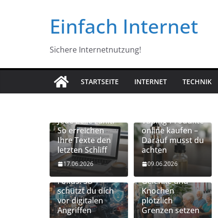
Zum
Einfach Internet
Inhalt
springen
Sichere Internetnutzung!
STARTSEITE
INTERNET
TECHNIK
Jede Zeile zählt:
Vaping-Produkte
So erreichen
online kaufen –
Ihre Texte den
Darauf musst du
letzten Schliff
achten
Vernetzte
Mobilität
17.06.2026
09.06.2026
Gadgets im
erhalten: Wenn
Fokus: So
Gelenke und
schützt du dich
Knochen
vor digitalen
plötzlich
Angriffen
Grenzen setzen