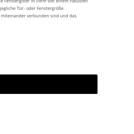
ie Fenstergitter in Form von einem robusten
egliche Tür- oder Fenstergröße.
t miteinander verbunden sind und das