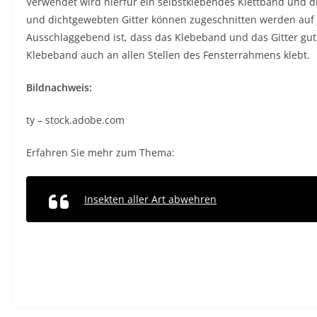
Verwendet wird hierfür ein selbstklebendes Klettband und d
und dichtgewebten Gitter können zugeschnitten werden auf j
Ausschlaggebend ist, dass das Klebeband und das Gitter gu
Klebeband auch an allen Stellen des Fensterrahmens klebt.
Bildnachweis:
ty – stock.adobe.com
Erfahren Sie mehr zum Thema:
Insekten aller Art abwehren