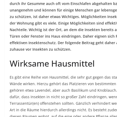
durch ihr Gesumme auch oft vom Einschlafen abgehalten bzw
unangenehm und können für einige Menschen gar lebensgef
zu schützen, ist daher etwas Wichtiges. Möglichkeiten Ins
der Wohnung gibt es viele. Einige Möglichkeiten sind effekti
Nachteile. Wichtig ist der Ort, an dem die Insekten bereits
Türen oder Fenster ins Haus eindringen. Daher eignen sich F
effektiven Insektenschutz. Der folgende Beitrag geht daher 
zuhause vor Insekten zu schützen.
Wirksame Hausmittel
Es gibt eine Reihe von Hausmittel, die sehr gut gegen das st
Wände wirken. Hierzu gehört das Platzieren von bestimmten
gehören etwa Lavendel, aber auch Basilikum und Knoblauch
dafür, dass Insekten in nicht so großer Zahl eindringen, wen
Terrassentür(en) offenstehen sollten. Gänzlich verhindert w
Art in die Räume hierdurch allerdings nicht. Es besteht zud
diesen Räumen wohnt, auf die eine oder andere Pflanze aller