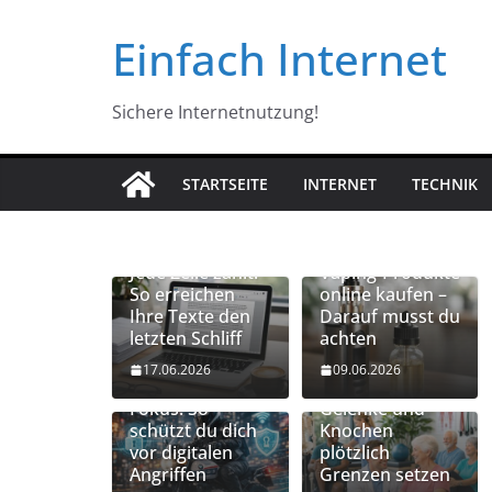
Zum
Einfach Internet
Inhalt
springen
Sichere Internetnutzung!
STARTSEITE
INTERNET
TECHNIK
Jede Zeile zählt:
Vaping-Produkte
So erreichen
online kaufen –
Ihre Texte den
Darauf musst du
letzten Schliff
achten
Vernetzte
Mobilität
17.06.2026
09.06.2026
Gadgets im
erhalten: Wenn
Fokus: So
Gelenke und
schützt du dich
Knochen
vor digitalen
plötzlich
Angriffen
Grenzen setzen